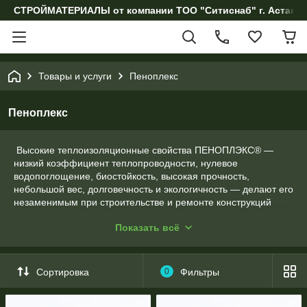
СТРОЙМАТЕРИАЛЫ от компании ТОО "Ситиснаб" г. Астана, 
Товары и услуги
Пеноплекс
Пеноплекс
Высокие теплоизоляционные свойства ПЕНОПЛЭКС® —
низкий коэффициент теплопроводности, нулевое
водопоглощение, биостойкость, высокая прочность,
небольшой вес, долговечность и экологичность — делают его
незаменимым при строительстве и ремонте конструкций
любой сложности.
Показать всё
Благодаря однородной прочной структуре и легкому весу
теплоизоляционные материалы ПЕНОПЛЭКС® очень удобны
при монтаже: они не осыпаются и не крошатся, не требуют
Сортировка
0
Фильтры
использования масок и других средств защиты.
Теплоизоляция ПЕНОПЛЭКС® – современное,
высокоэффективное решение по оптимальной цене!