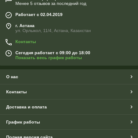
став
Менее 5 отзывов за последний год
ляет
стро
Работает с 02.04.2019
ител
ьны
г. Астана
ул. Орлыкол, 11/4, Астана, Казахстан
е
смес
Контакты
и
для
Сегодня работает с 09:00 до 18:00
пола
Показать весь график работы
от
бренда USTA, которые обеспечивают надежное, долговечное
и качественное покрытие для различных типов помещений.
О нас
Составы USTA зарекомендовали себя как эффективные и
удобные в использовании решения для создания идеальных
поверхностей. В каталоге компании Ситиснаб представлены
Контакты
популярные товары, такие как наливной пол USTA Nivelir и
быстротвердеющая гипсовая самовыравнивающая смесь
Доставка и оплата
Eco Line. Эти смеси обеспечат отличные результаты при
любых строительных и ремонтных работах.
Наливной пол USTA Nivelir 25 кг
График работы
Наливной пол USTA Nivelir
представляет собой
Полная версия сайта