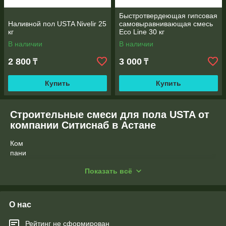
Быстротвердеющая гипсовая
Наливной пол USTA Nivelir 25
самовыравнивающая смесь
кг
Eco Line 30 кг
В наличии
В наличии
2 800
3 000
₸
₸
Купить
Купить
Строительные смеси для пола USTA от
компании Ситиснаб в Астане
Ком
пани
я
Показать всё
Сити
снаб
в
Аста
О нас
не
пред
Рейтинг не сформирован