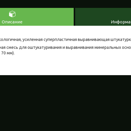
Описание
Информац
) - экологичная, усиленная суперпластичная выравнивающая штукатурк
ная смесь для оштукатуривания и выравнивания минеральных осно
 70 мм).