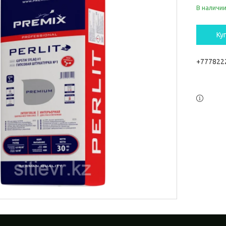
В наличи
Ку
+777822