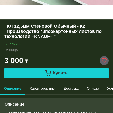
ГКЛ 12,5мм Стеновой Обычный - К2
"Производство гипсокартонных листов по
технологии «KNAUF» "
В наличии
Розница
3 000
₸
Купить
Описание
Характеристики
Доставка
Оплата
Усл
Описание
Гипсокартон стеновой обычный размером 2500*1200*12,5