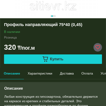
Профиль направляющий 75*40 (0,45)
В наличии
Розница
320
₸/пог.м
Купить
Описание
Характеристики
Доставка
Оплата
Усл
Описание
Любая конструкция из гипсокартона, обязательно держится
на каркасе из крепких и стабильных деталей. Это
направляющие и профили разнообразные по форме,