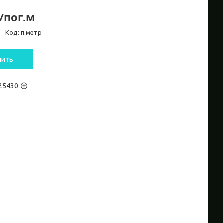
₸/пог.м
и
Код:
п.метр
пить
25430