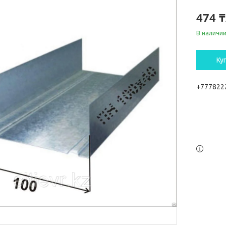
474 
В наличи
Ку
+777822