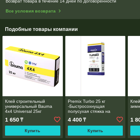
Возврат товара в течение 14 дней по договоренности
Все условия возврата
Подобные товары компании
Клей строительный
Premix Turbo 25 кг
Клей
универсальный Bauma
-Быстросохнущая
зимн
4x4 Universal 25кг
полусухая стяжка на
цементном вяжущем с
1 650
4 400
1 8
₸
₸
контролируемой усадкой
Купить
Купить