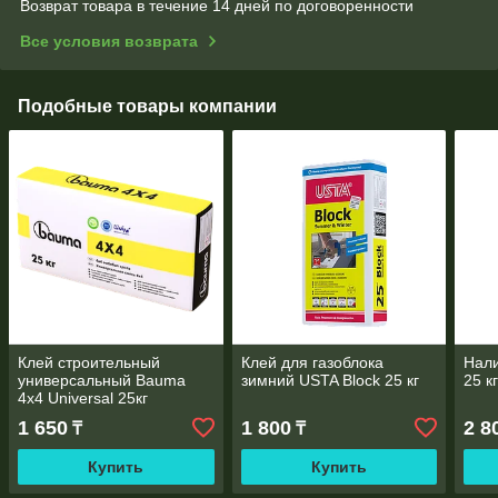
Возврат товара в течение 14 дней по договоренности
Все условия возврата
Подобные товары компании
Клей строительный
Клей для газоблока
Нали
универсальный Bauma
зимний USTA Block 25 кг
25 к
4x4 Universal 25кг
1 650
1 800
2 8
₸
₸
Купить
Купить