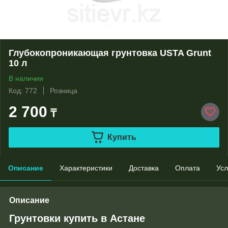
Глубокопроникающая грунтовка USTA Grunt
10 л
В наличии
Код: 772
Розница
2 700
₸
Купить
Описание
Характеристики
Доставка
Оплата
Усл
Описание
Грунтовки купить в Астане